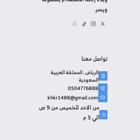
ويسر.
تواصل معنا
الرياض , المملكة العربية
السعودية
0504776888
khkr1488@gmail.com
من الاحد للخميس من 9 ص
الي 5 م