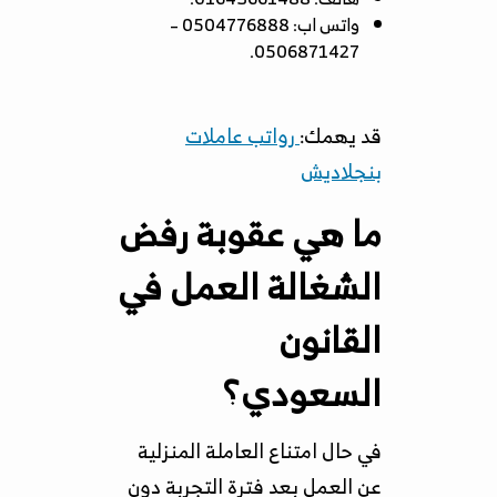
واتس اب: 0504776888 –
0506871427.
قد يهمك:
رواتب عاملات
بنجلاديش
ما هي عقوبة رفض
الشغالة العمل في
القانون
السعودي؟
في حال امتناع العاملة المنزلية
عن العمل بعد فترة التجربة دون