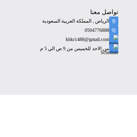
تواصل معنا
الرياض , المملكة العربية السعودية
0504776888
khkr1488@gmail.com
من الاحد للخميس من 9 ص الي 5 م