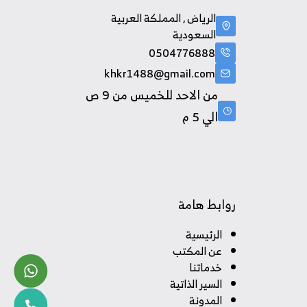
الرياض , المملكة العربية
السعودية
0504776888
khkr1488@gmail.com
من الاحد للخميس من 9 ص
الي 5 م
روابط هامة
الرئيسية
عن المكتب
خدماتنا
السير الذاتية
المدونة